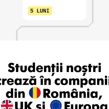
20K$ anual
sau15 $/oră
Studenții noștri
crează în companii
din
România,
UK și
Europa