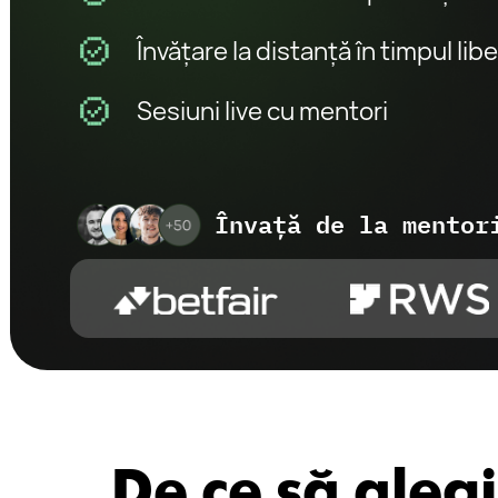
Sesiuni live cu mentori
Învață de la mentori di
De ce să alegi