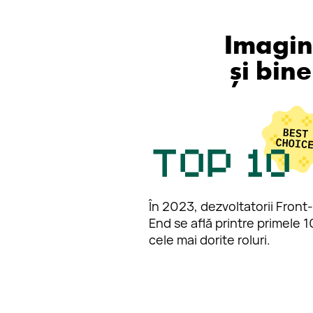
Imagine
și bin
Top 10
În 2023, dezvoltatorii Front-
End se află printre primele 1
cele mai dorite roluri.