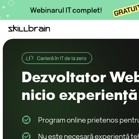
Webinarul IT complet!
Dezvoltator Web f
nicio experiență t
Program online prietenos pentru înce
Nu este necesară experiență tehnică
Învățare la distanță în timpul liber