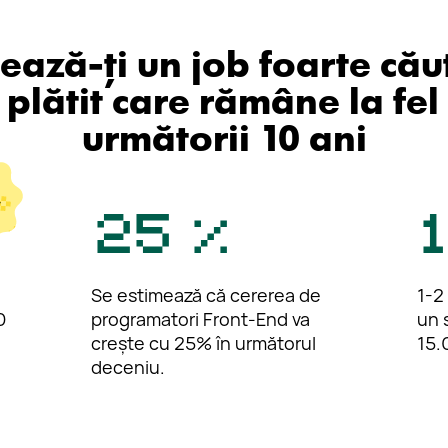
ază-ți un job foarte cău
e plătit care rămâne la fel
următorii 10 ani
25 %
Se estimează că cererea de
1-2
0
programatori Front-End va
un 
crește cu 25% în următorul
15.
deceniu.