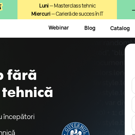
Luni
— Masterclass tehnic
— LIVE la 18
Miercuri
— Carieră de succes în IT
Webinar
Blog
Catalog
Login
Discu
cu 
ără
ehnică
pători
+40
Prin apăsarea
Politicii de C
utilizare