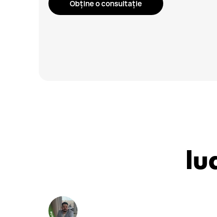
Obține o consultație
lu