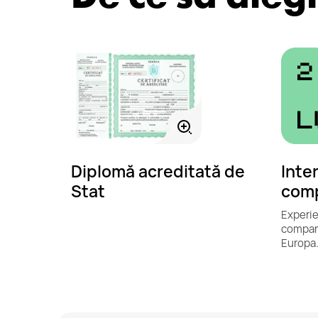
Diplomă acreditată de
Inte
Stat
comp
Experie
compani
Europa