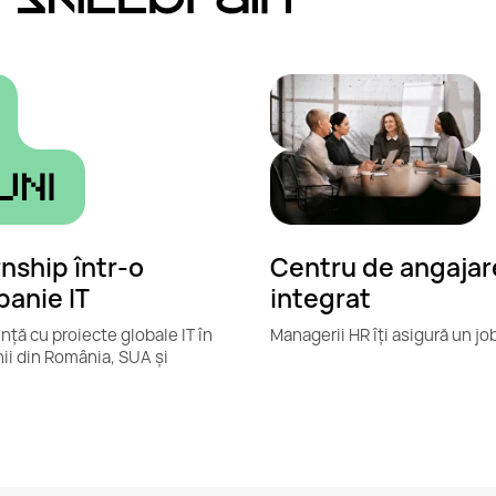
rnship într-o
Centru de angajar
anie IT
integrat
nță cu proiecte globale IT în
Managerii HR îți asigură un jo
i din România, SUA și
.