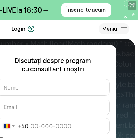
:30 —
Înscrie-te acum
Meniu
tați despre program
consultanții noștri
 butonului, acceptați termenii
onfidențialitate și Acordului de