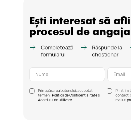
Ești interesat să afl
procesul de angaja
Completează
Răspunde la
formularul
chestionar
Prin apăsarea butonului, acceptați
Prin trim
termenii
Politicii de Confidențialitate și
contact, 
Acordului de utilizare
.
mailuri p