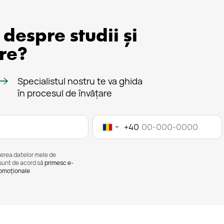
i despre studii și
re?
Specialistul nostru te va ghida
în procesul de învățare
+40
iterea datelor mele de
sunt de acord să
primesc e-
romoționale